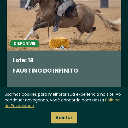
DISPONÍVEL
Lote: 18
FAUSTINO DO INFINITO
R$ 0,00
Usamos cookies para melhorar sua experiência no site. Ao
Vendas Diretas
continuar navegando, você concorda com nossa
Política
de Privacidade
.
PRÉ-LANCE ENCERRADO
WhatsApp
Aceitar