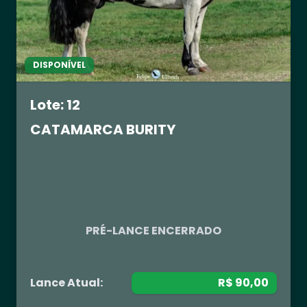
DISPONÍVEL
Lote: 12
CATAMARCA BURITY
R$ 0,00
PRÉ-LANCE ENCERRADO
Lance Atual:
R$ 90,00