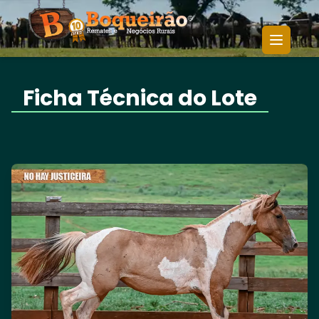
1º LEILÃO DIGITAL CABANHA NO
NO HAY
Início
/
/
HAY MISTERIO
JUSTICEIRA
Ficha Técnica do Lote