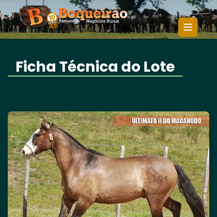
17º DOMA E LAÇO DA
ULTIMATO II DO
Início
/
/
MACANUDO - 2026
MACANUDO
Ficha Técnica do Lote