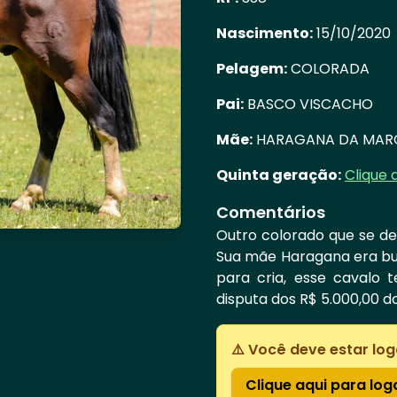
Nascimento:
15/10/2020
Pelagem:
COLORADA
Pai:
BASCO VISCACHO
Mãe:
HARAGANA DA MAR
Quinta geração:
Clique 
Comentários
Outro colorado que se de
Sua mãe Haragana era buen
para cria, esse cavalo 
disputa dos R$ 5.000,00 
⚠️ Você deve estar log
Clique aqui para log