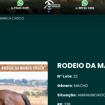
 MARCA CASCO
RODEIO DA 
N° Lote:
22
Gênero:
MACHO
Situação:
AMANUNCIAD
RP:
338