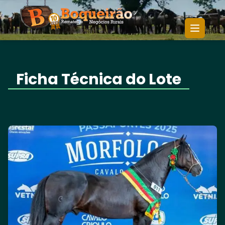
MARTIN
VENDA PERMANENTE DE
Início
/
/
FIERRO DO
COBERTURAS - CICLO 2025/2026
ITAÓ
Ficha Técnica do Lote