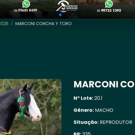
2026
/
MARCONI CONCHA Y TORO
MARCONI CO
N° Lote:
20.1
Gênero:
MACHO
Situação:
REPRODUTOR
RP:
335