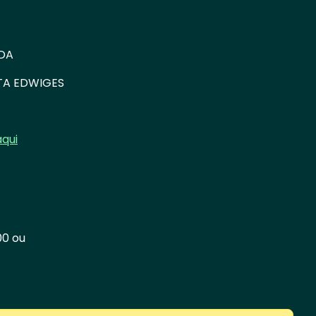
DA
TA EDWIGES
aqui
00 ou